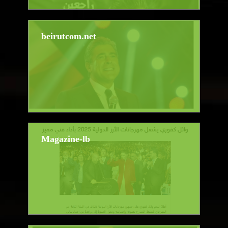
beirutcom.net
Magazine-lb